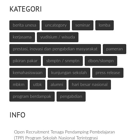
KATEGORI
berita unesa
uncategory
seminar
lomba
kerjasama
yudisium / wisuda
prestasi, inovasi dan pengabdian masyarakat
pameran
pikiran pakar
sbmptn / snmptn
dbon/slompn
kemahasiswaan
kunjungan sekolah
press release
mbkm
utbk
alumni
hari besar nasional
program berdampak
pengabdian
INFO
Open Recruitment Tenaga Pendamping Pembelajaran
(TPP) Program Sekolah Nasional Terintegrasi