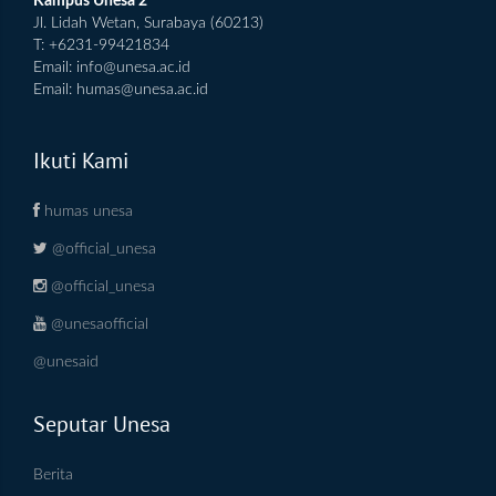
Kampus Unesa 2
Jl. Lidah Wetan, Surabaya (60213)
T: +6231-99421834
Email:
info@unesa.ac.id
Email:
humas@unesa.ac.id
Ikuti Kami
humas unesa
@official_unesa
@official_unesa
@unesaofficial
@unesaid
Seputar Unesa
Berita