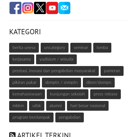
KATEGORI
berita unesa
uncategory
seminar
lomba
kerjasama
yudisium / wisuda
prestasi, inovasi dan pengabdian masyarakat
pameran
pikiran pakar
sbmptn / snmptn
dbon/slompn
kemahasiswaan
kunjungan sekolah
press release
mbkm
utbk
alumni
hari besar nasional
program berdampak
pengabdian
ARTIKEL TERKINI