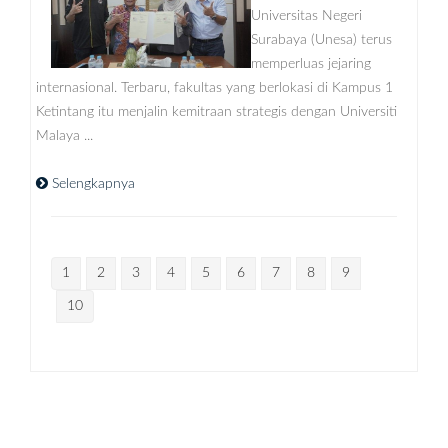
Universitas Negeri
Surabaya (Unesa) terus
memperluas jejaring
internasional. Terbaru, fakultas yang berlokasi di Kampus 1
Ketintang itu menjalin kemitraan strategis dengan Universiti
Malaya ...
Selengkapnya
1
2
3
4
5
6
7
8
9
10