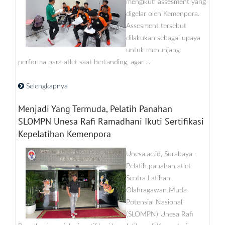
mengikuti assesment yang
digelar oleh Kemenpora.
Assesment tersebut
dilakukan sebagai upaya
untuk menunjang
performa para atlet saat bertanding, agar ...
Selengkapnya
Menjadi Yang Termuda, Pelatih Panahan
SLOMPN Unesa Rafi Ramadhani Ikuti Sertifikasi
Kepelatihan Kemenpora
Unesa.ac.id, Surabaya -
Pelatih panahan atlet
Sentra Latihan
Olahragawan Muda
Potensial Nasional
(SLOMPN) Unesa Rafi