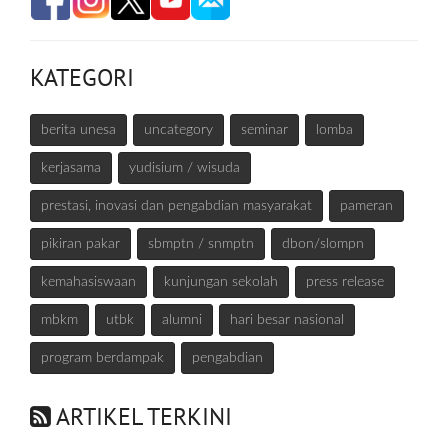
KATEGORI
berita unesa
uncategory
seminar
lomba
kerjasama
yudisium / wisuda
prestasi, inovasi dan pengabdian masyarakat
pameran
pikiran pakar
sbmptn / snmptn
dbon/slompn
kemahasiswaan
kunjungan sekolah
press release
mbkm
utbk
alumni
hari besar nasional
program berdampak
pengabdian
ARTIKEL TERKINI