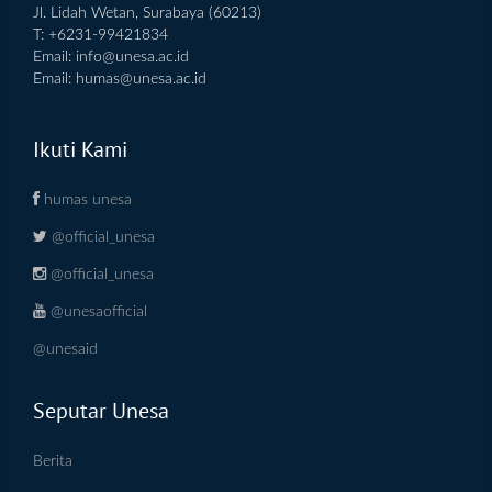
Jl. Lidah Wetan, Surabaya (60213)
T: +6231-99421834
Email:
info@unesa.ac.id
Email:
humas@unesa.ac.id
Ikuti Kami
humas unesa
@official_unesa
@official_unesa
@unesaofficial
@unesaid
Seputar Unesa
Berita