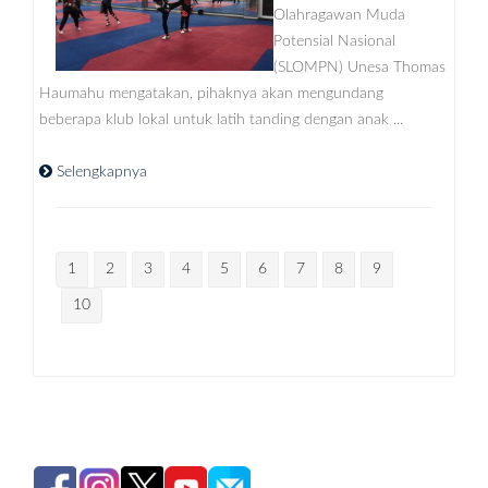
Olahragawan Muda
Potensial Nasional
(SLOMPN) Unesa Thomas
Haumahu mengatakan, pihaknya akan mengundang
beberapa klub lokal untuk latih tanding dengan anak ...
Selengkapnya
1
2
3
4
5
6
7
8
9
10