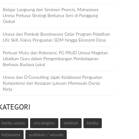
Belajar Langsung dari Seniman Prancis, Mahasiswa
Unesa Perkaya Strategi Berkarya Seni di Panggung
Global
Unesa dan Pemkab Bondowoso Gelar Program Pelatihan
Life Skill, Fokus Penguatan SDM hingga Ekonomi Desa
Perkuat Mutu dan Relevansi, PG PAUD Unesa Magetan
Libatkan Guru dalam Pengembangan Pembelajaran
Berbasis Budaya Lokal
Unesa dan D‘Consulting Jajaki Kolaborasi Penguatan
Kompetensi dan Kesiapan Lulusan Memasuki Dunia
Kerja
KATEGORI
berita unesa
uncategory
seminar
lomba
kerjasama
yudisium / wisuda