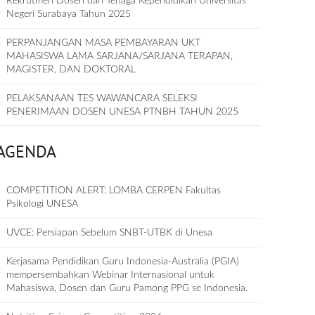
Rekrutmen Dosen dan Tenaga Kependidikan Universitas
Negeri Surabaya Tahun 2025
PERPANJANGAN MASA PEMBAYARAN UKT
MAHASISWA LAMA SARJANA/SARJANA TERAPAN,
MAGISTER, DAN DOKTORAL
PELAKSANAAN TES WAWANCARA SELEKSI
PENERIMAAN DOSEN UNESA PTNBH TAHUN 2025
AGENDA
COMPETITION ALERT: LOMBA CERPEN Fakultas
Psikologi UNESA
UVCE: Persiapan Sebelum SNBT-UTBK di Unesa
Kerjasama Pendidikan Guru Indonesia-Australia (PGIA)
mempersembahkan Webinar Internasional untuk
Mahasiswa, Dosen dan Guru Pamong PPG se Indonesia.