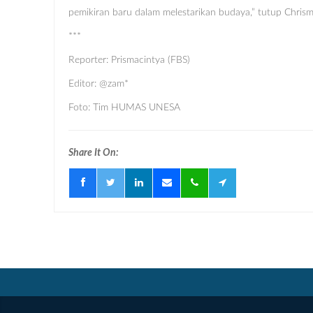
pemikiran baru dalam melestarikan budaya,” tutup Chrism
***
Reporter: Prismacintya (FBS)
Editor: @zam*
Foto: Tim HUMAS UNESA
Share It On: