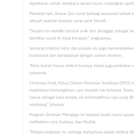
diperlukan untuk membaca aksara kuno, sedangkan spiritua
Pemateri lain, Anwar Zen turut berbagi wawasan terkait k
sebuah warisan budaya yang sarat filosofi.
“Senjata ini memiliki bentuk unik dan dianggap sebagai si
identitas sosial di masa kerajaan,” ungkapnya.
Seorang kolektor keris dan pusaka itu juga menambahkan
tradisional dan beradaptasi dengan zaman modern.
“Keris bukan hanya simbol budaya, tetapi juga jembatan
tutupnya.
Chrisman Hadi, Ketua Dewan Kesenian Surabaya (DKS) mengk
melahirkan kemungkinan cara berpikir tak terbatas. Namun, 
hanya sebagai kata benda, sisi informatifnya saja yang di
seimbang,” jelasnya.
Program Seniman Mengajar ini menjadi bukti nyata upaya 
melibatkan seni, budaya, dan filsafat.
“Melalui kegiatan ini, semoga mahasiswa dapat melihat 