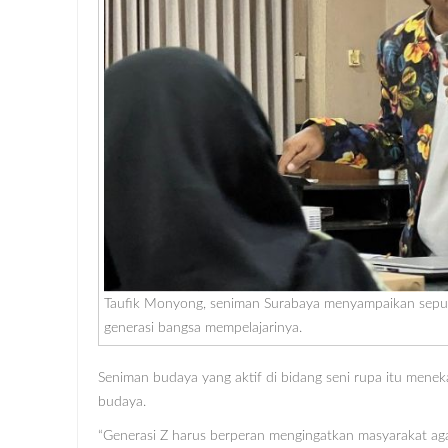
Taufik Monyong, seniman Surabaya menyampaikan seputar
generasi bangsa mempelajarinya.
Seniman budaya yang aktif di bidang seni rupa itu menek
budaya.
“Generasi Z harus berperan mengingatkan masyarakat aga