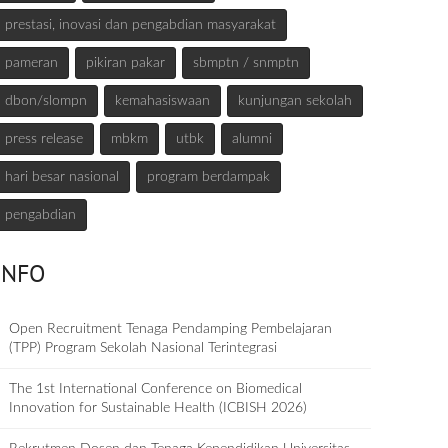
prestasi, inovasi dan pengabdian masyarakat
pameran
pikiran pakar
sbmptn / snmptn
dbon/slompn
kemahasiswaan
kunjungan sekolah
press release
mbkm
utbk
alumni
hari besar nasional
program berdampak
pengabdian
INFO
Open Recruitment Tenaga Pendamping Pembelajaran
(TPP) Program Sekolah Nasional Terintegrasi
The 1st International Conference on Biomedical
Innovation for Sustainable Health (ICBISH 2026)