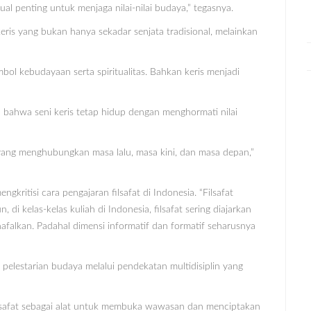
l penting untuk menjaga nilai-nilai budaya,” tegasnya.
eris yang bukan hanya sekadar senjata tradisional, melainkan
mbol kebudayaan serta spiritualitas. Bahkan keris menjadi
 bahwa seni keris tetap hidup dengan menghormati nilai
 yang menghubungkan masa lalu, masa kini, dan masa depan,”
ritisi cara pengajaran filsafat di Indonesia. “Filsafat
di kelas-kelas kuliah di Indonesia, filsafat sering diajarkan
hafalkan. Padahal dimensi informatif dan formatif seharusnya
pelestarian budaya melalui pendekatan multidisiplin yang
filsafat sebagai alat untuk membuka wawasan dan menciptakan