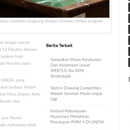
udaya nusantara langsung dengan seniman melalui program
lar dengan penuh
Berita Terkait
g T2 Fakultas Bahasa
upakan hasil
Sampaikan Pesan Kerukunan
ata Provinsi Jawa
Dan Kedamaian Lewat
SPERTUS Ala KKM
Sendratasik
ia UNESA, yang
 pakar budaya. Materi
Sketch Drawing Competition
Wadah Seniman Muda Unjuk
ntuk Masa Depan, Keris
Gigi
dayaan atau
Festival Kebudayaan
Nusantara Meriahkan
l Jack Parmin
Penutupan PMM 4 Di UNESA
ngin mahasiswa tidak