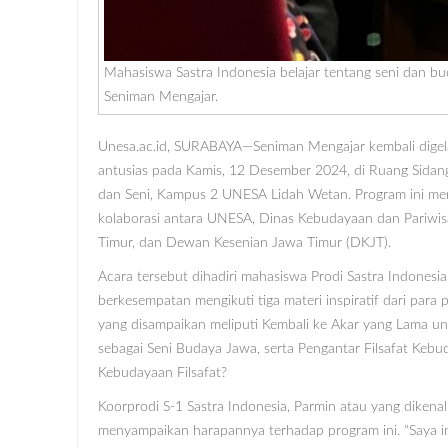
Mahasiswa Sastra Indonesia belajar tentang seni dan b
Seniman Mengajar.
Unesa.ac.id, SURABAYA—Seniman Mengajar kembali dige
antusias pada Kamis, 12 Desember 2024, di Ruang Sidan
dan Seni, Kampus 2 UNESA Lidah Wetan. Program ini mer
kolaborasi antara UNESA, Dinas Kebudayaan dan Pariwis
Timur, dan Dewan Kesenian Jawa Timur (DKJT).
Acara tersebut dihadiri mahasiswa Prodi Sastra Indones
berkesempatan mengikuti tiga materi inspiratif dari para
yang disampaikan meliputi Kembali ke Akar yang Lama u
sebagai Seni Budaya Jawa, serta Pengantar Filsafat Kebu
Kebudayaan Filsafat?
Koorprodi S-1 Sastra Indonesia, Parmin atau yang dikena
menyampaikan harapannya terhadap program ini. “Saya i