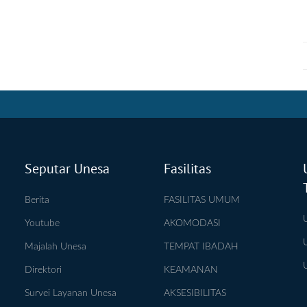
Seputar Unesa
Fasilitas
Berita
FASILITAS UMUM
Youtube
AKOMODASI
Majalah Unesa
TEMPAT IBADAH
Direktori
KEAMANAN
Survei Layanan Unesa
AKSESIBILITAS