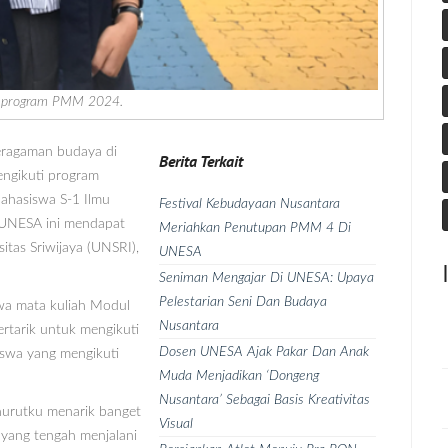
los program PMM 2024.
eragaman budaya di
Berita Terkait
engikuti program
ahasiswa S-1 Ilmu
Festival Kebudayaan Nusantara
l) UNESA ini mendapat
Meriahkan Penutupan PMM 4 Di
itas Sriwijaya (UNSRI),
UNESA
Seniman Mengajar Di UNESA: Upaya
Pelestarian Seni Dan Budaya
wa mata kuliah Modul
Nusantara
rtarik untuk mengikuti
Dosen UNESA Ajak Pakar Dan Anak
swa yang mengikuti
Muda Menjadikan ‘Dongeng
Nusantara’ Sebagai Basis Kreativitas
nurutku menarik banget
Visual
 yang tengah menjalani