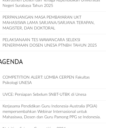
Rekrutmen Dosen dan Tenaga Kependidikan Universitas
Negeri Surabaya Tahun 2025
PERPANJANGAN MASA PEMBAYARAN UKT
MAHASISWA LAMA SARJANA/SARJANA TERAPAN,
MAGISTER, DAN DOKTORAL
PELAKSANAAN TES WAWANCARA SELEKSI
PENERIMAAN DOSEN UNESA PTNBH TAHUN 2025
AGENDA
COMPETITION ALERT: LOMBA CERPEN Fakultas
Psikologi UNESA
UVCE: Persiapan Sebelum SNBT-UTBK di Unesa
Kerjasama Pendidikan Guru Indonesia-Australia (PGIA)
mempersembahkan Webinar Internasional untuk
Mahasiswa, Dosen dan Guru Pamong PPG se Indonesia.