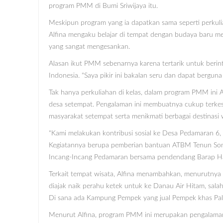
program PMM di Bumi Sriwijaya itu.
Meskipun program yang ia dapatkan sama seperti perku
Alfina mengaku belajar di tempat dengan budaya baru 
yang sangat mengesankan.
Alasan ikut PMM sebenarnya karena tertarik untuk berin
Indonesia. "Saya pikir ini bakalan seru dan dapat berguna
Tak hanya perkuliahan di kelas, dalam program PMM ini A
desa setempat. Pengalaman ini membuatnya cukup terkes
masyarakat setempat serta menikmati berbagai destinasi
“Kami melakukan kontribusi sosial ke Desa Pedamaran 6,
Kegiatannya berupa pemberian bantuan ATBM Tenun So
Incang-Incang Pedamaran bersama pendendang Barap Hasyi
Terkait tempat wisata, Alfina menambahkan, menurutnya 
diajak naik perahu ketek untuk ke Danau Air Hitam, salah
Di sana ada Kampung Pempek yang jual Pempek khas Pa
Menurut Alfina, program PMM ini merupakan pengalaman y