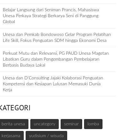
Belajar Langsung dari Seniman Prancis, Mahasiswa
Unesa Perkaya Strategi Berkarya Seni di Panggung
Global
Unesa dan Pemkab Bondowoso Gelar Program Pelatihan
Life Skill, Fokus Penguatan SDM hingga Ekonomi Desa
Perkuat Mutu dan Relevansi, PG PAUD Unesa Magetan
Libatkan Guru dalam Pengembangan Pembelajaran
Berbasis Budaya Lokal
Unesa dan D‘Consulting Jajaki Kolaborasi Penguatan
Kompetensi dan Kesiapan Lulusan Memasuki Dunia
Kerja
KATEGORI
berita unesa
uncategory
seminar
lomba
kerjasama
yudisium / wisuda