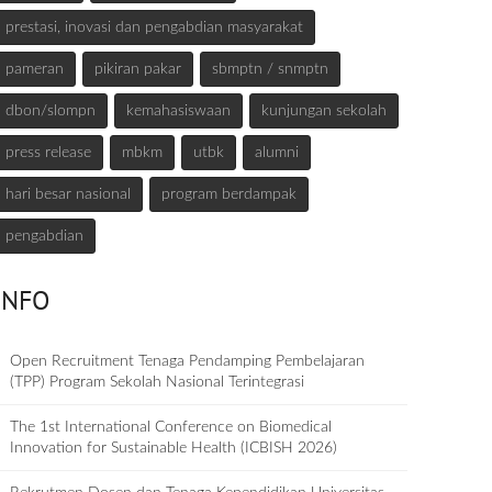
prestasi, inovasi dan pengabdian masyarakat
pameran
pikiran pakar
sbmptn / snmptn
dbon/slompn
kemahasiswaan
kunjungan sekolah
press release
mbkm
utbk
alumni
hari besar nasional
program berdampak
pengabdian
INFO
Open Recruitment Tenaga Pendamping Pembelajaran
(TPP) Program Sekolah Nasional Terintegrasi
The 1st International Conference on Biomedical
Innovation for Sustainable Health (ICBISH 2026)