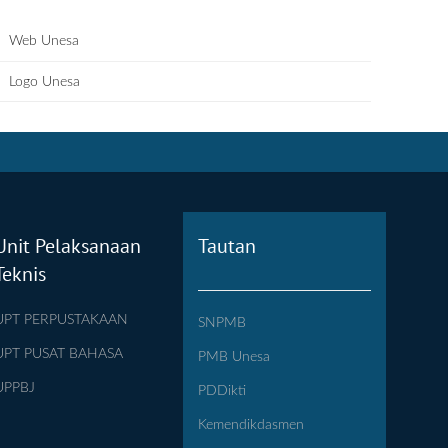
Web Unesa
Logo Unesa
Unit Pelaksanaan
Tautan
Teknis
UPT PERPUSTAKAAN
SNPMB
UPT PUSAT BAHASA
PMB Unesa
UPPBJ
PDDikti
Kemendikdasmen