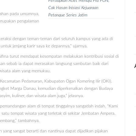
Persiapkan Atlet Menuju Pra PON,
Cak Hasan Inisiasi Kejuaraan
liahan pada umumnya,
Petanque Series Jatim
merupakan pengalaman
teraksi dengan teman-teman dari seluruh kampus yang ada di
 untuk jenjang karir saya ke depannya,” ujarnya.
lfina turut mendapat kesempatan melakukan kontribusi sosial di
an sebab ia dapat merasakan langsung sambutan baik dari
 wisata alam yang memukau.
 Kecamatan Pedamaran, Kabupaten Ogan Komering Ilir (OKI).
ngket Marga Danau, kemudian diperkenalkan dengan Budaya
m, kuliner, dan wisata alam juga,” jelasnya.
pemandangan alam di tempat tinggalnya sangatlah indah. “Kami
 satu tempat wisata yang terletak di sekitar Jembatan Ampera.
lembang,” tambahnya.
ang sangat berarti dan nantinya dapat dijadikan pijakan