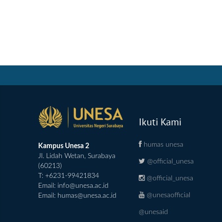
Ikuti Kami
humas unesa
Kampus Unesa 2
Jl. Lidah Wetan, Surabaya
@official_unesa
(60213)
T: +6231-99421834
@official_unesa
Email:
info@unesa.ac.id
@unesaofficial
Email:
humas@unesa.ac.id
@unesaid