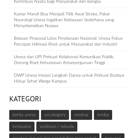
Kontribusi Nyata bagi Masyarakat dan Bangsa
Kamar Mandi Bisa Menjadi Titik Awal Stroke, Pakar
Neurologi Unesa Ingatkan Kebiasaan Sederhana yang
Menyelamatkan Nyawa
Belasan Proposal Lolos Pendanaan Nasional: Unesa Fokus
Percepat Hilirisasi Riset untuk Masyarakat dan Industri
Unesa dan UPI Perkuat Kolaborasi Komunikasi Publik,
Dorong Riset Kehumasan Antarperguruan Tinggi
DWP Unesa Inisiasi Langkah Dansa untuk Perkuat Budaya
Hidup Sehat Warga Kampus
KATEGORI
berita unesa
uncategory
seminar
lomba
kerjasama
yudisium / wisuda