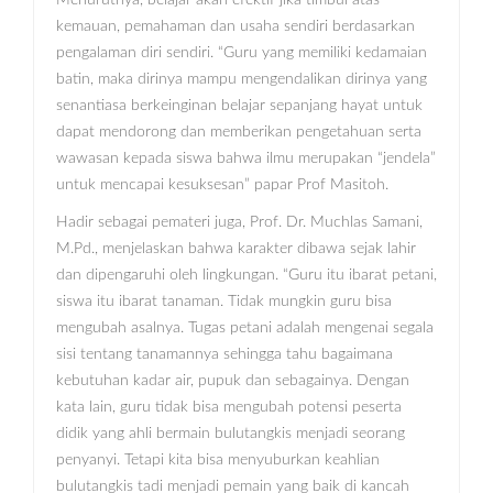
Menurutnya, belajar akan efektif jika timbul atas
kemauan, pemahaman dan usaha sendiri berdasarkan
pengalaman diri sendiri. “Guru yang memiliki kedamaian
batin, maka dirinya mampu mengendalikan dirinya yang
senantiasa berkeinginan belajar sepanjang hayat untuk
dapat mendorong dan memberikan pengetahuan serta
wawasan kepada siswa bahwa ilmu merupakan “jendela”
untuk mencapai kesuksesan” papar Prof Masitoh.
Hadir sebagai pemateri juga, Prof. Dr. Muchlas Samani,
M.Pd., menjelaskan bahwa karakter dibawa sejak lahir
dan dipengaruhi oleh lingkungan. “Guru itu ibarat petani,
siswa itu ibarat tanaman. Tidak mungkin guru bisa
mengubah asalnya. Tugas petani adalah mengenai segala
sisi tentang tanamannya sehingga tahu bagaimana
kebutuhan kadar air, pupuk dan sebagainya. Dengan
kata lain, guru tidak bisa mengubah potensi peserta
didik yang ahli bermain bulutangkis menjadi seorang
penyanyi. Tetapi kita bisa menyuburkan keahlian
bulutangkis tadi menjadi pemain yang baik di kancah