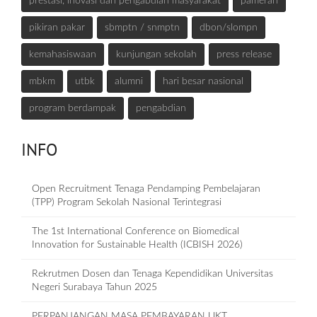
prestasi, inovasi dan pengabdian masyarakat
pameran
pikiran pakar
sbmptn / snmptn
dbon/slompn
kemahasiswaan
kunjungan sekolah
press release
mbkm
utbk
alumni
hari besar nasional
program berdampak
pengabdian
INFO
Open Recruitment Tenaga Pendamping Pembelajaran
(TPP) Program Sekolah Nasional Terintegrasi
The 1st International Conference on Biomedical
Innovation for Sustainable Health (ICBISH 2026)
Rekrutmen Dosen dan Tenaga Kependidikan Universitas
Negeri Surabaya Tahun 2025
PERPANJANGAN MASA PEMBAYARAN UKT