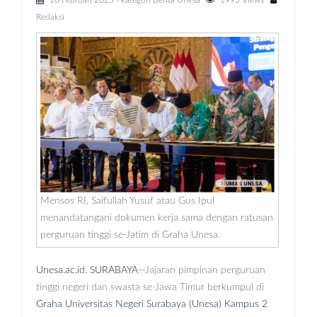
10 Februari 2025
- kategori
Berita Unesa
1993 Views
Redaksi
Mensos RI, Saifullah Yusuf atau Gus Ipul
menandatangani dokumen kerja sama dengan ratusan
perguruan tinggi se-Jatim di Graha Unesa.
Unesa.ac.id. SURABAYA
—Jajaran pimpinan perguruan
tinggi negeri dan swasta se-Jawa Timur berkumpul di
Graha Universitas Negeri Surabaya (Unesa) Kampus 2