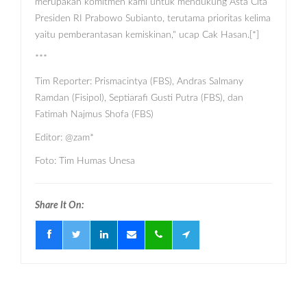
merupakan komitmen kami untuk mendukung Asta Cita
Presiden RI Prabowo Subianto, terutama prioritas kelima
yaitu pemberantasan kemiskinan," ucap Cak Hasan.[*]
***
Tim Reporter: Prismacintya (FBS), Andras Salmany
Ramdan (Fisipol), Septiarafi Gusti Putra (FBS), dan
Fatimah Najmus Shofa (FBS)
Editor: @zam*
Foto: Tim Humas Unesa
Share It On: