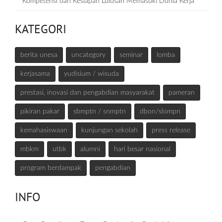
Kompetensi dan Kesiapan Lulusan Memasuki Dunia Kerja
KATEGORI
berita unesa
uncategory
seminar
lomba
kerjasama
yudisium / wisuda
prestasi, inovasi dan pengabdian masyarakat
pameran
pikiran pakar
sbmptn / snmptn
dbon/slompn
kemahasiswaan
kunjungan sekolah
press release
mbkm
utbk
alumni
hari besar nasional
program berdampak
pengabdian
INFO