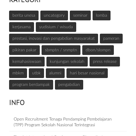
berita unesa
uncategory
seminar
lomba
kerjasama
yudisium / wisuda
prestasi, inovasi dan pengabdian masyarakat
pameran
pikiran pakar
sbmptn / snmptn
dbon/slompn
kemahasiswaan
kunjungan sekolah
press release
mbkm
utbk
alumni
hari besar nasional
program berdampak
pengabdian
INFO
Open Recruitment Tenaga Pendamping Pembelajaran
(TPP) Program Sekolah Nasional Terintegrasi