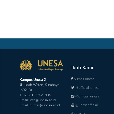
Ikuti Kami
humas unesa
Kampus Unesa 2
Jl. Lidah Wetan, Surabaya
@official_unesa
(60213)
T: +6231-99421834
@official_unesa
Email:
info@unesa.ac.id
@unesaofficial
Email:
humas@unesa.ac.id
@unesaid