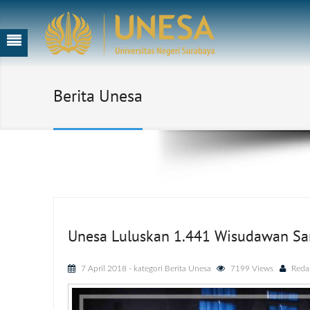
Berita Unesa
Unesa Luluskan 1.441 Wisudawan Sarj
7 April 2018
- kategori
Berita Unesa
7199 Views
Reda