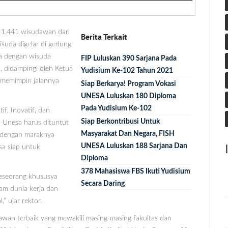
n 1.441 wisudawan dari
Berita Terkait
isuda digelar di gedung
da dengan wisuda
FIP Luluskan 390 Sarjana Pada
., didampingi oleh Ketua
Yudisium Ke-102 Tahun 2021
k memimpin jalannya
Siap Berkarya! Program Vokasi
UNESA Luluskan 180 Diploma
Pada Yudisium Ke-102
f, Inovatif, dan
Siap Berkontribusi Untuk
n Unesa harus dituntut
Masyarakat Dan Negara, FISH
a dengan maraknya
UNESA Luluskan 188 Sarjana Dan
sa siap untuk
Diploma
378 Mahasiswa FBS Ikuti Yudisium
 seseorang khususya
Secara Daring
am dunia kerja dan
” ujar rektor.
awan terbaik yang mewakili masing-masing fakultas dan