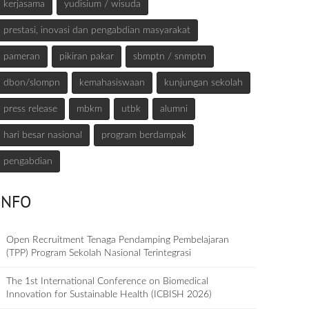
kerjasama
yudisium / wisuda
prestasi, inovasi dan pengabdian masyarakat
pameran
pikiran pakar
sbmptn / snmptn
dbon/slompn
kemahasiswaan
kunjungan sekolah
press release
mbkm
utbk
alumni
hari besar nasional
program berdampak
pengabdian
INFO
Open Recruitment Tenaga Pendamping Pembelajaran
(TPP) Program Sekolah Nasional Terintegrasi
The 1st International Conference on Biomedical
Innovation for Sustainable Health (ICBISH 2026)