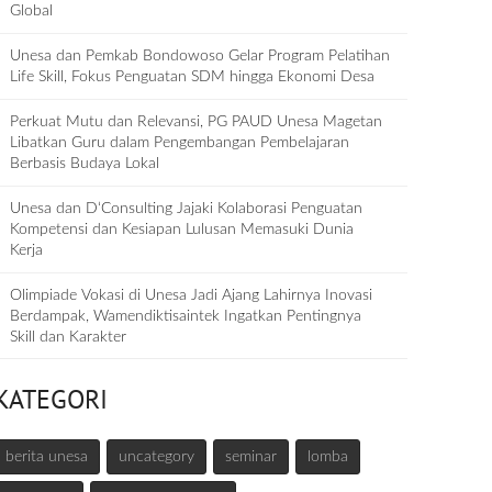
Global
Unesa dan Pemkab Bondowoso Gelar Program Pelatihan
Life Skill, Fokus Penguatan SDM hingga Ekonomi Desa
Perkuat Mutu dan Relevansi, PG PAUD Unesa Magetan
Libatkan Guru dalam Pengembangan Pembelajaran
Berbasis Budaya Lokal
Unesa dan D‘Consulting Jajaki Kolaborasi Penguatan
Kompetensi dan Kesiapan Lulusan Memasuki Dunia
Kerja
Olimpiade Vokasi di Unesa Jadi Ajang Lahirnya Inovasi
Berdampak, Wamendiktisaintek Ingatkan Pentingnya
Skill dan Karakter
KATEGORI
berita unesa
uncategory
seminar
lomba