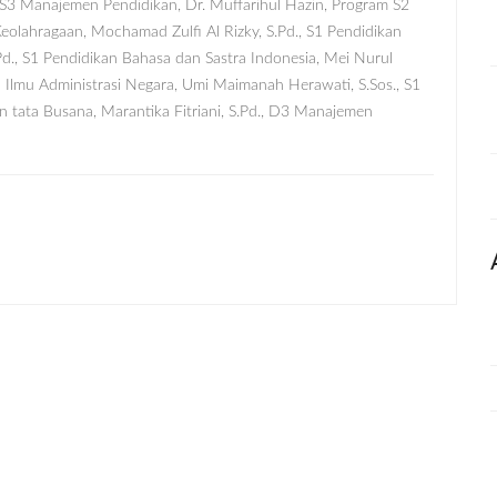
 S3 Manajemen Pendidikan, Dr. Muffarihul Hazin, Program S2
eolahragaan, Mochamad Zulfi Al Rizky, S.Pd., S1 Pendidikan
Pd., S1 Pendidikan Bahasa dan Sastra Indonesia, Mei Nurul
1 Ilmu Administrasi Negara, Umi Maimanah Herawati, S.Sos., S1
an tata Busana, Marantika Fitriani, S.Pd., D3 Manajemen