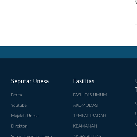
Seputar Unesa
Fasilitas
Berita
FASILITAS UMUM
Youtube
AKOMODASI
Majalah Unesa
TEMPAT IBADAH
Direktori
KEAMANAN
Survei Layanan Unesa
AKSESIBILITAS