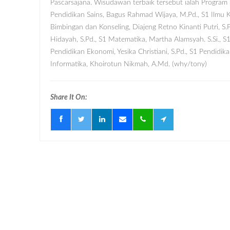
Pascarsajana. Wisudawan terbaik tersebut ialah Program
Pendidikan Sains, Bagus Rahmad Wijaya, M.Pd., S1 Ilmu K
Bimbingan dan Konseling, Diajeng Retno Kinanti Putri, S.
Hidayah, S.Pd., S1 Matematika, Martha Alamsyah. S.Si., S
Pendidikan Ekonomi, Yesika Christiani, S.Pd., S1 Pendidik
Informatika, Khoirotun Nikmah, A.Md. (why/tony)
Share It On: