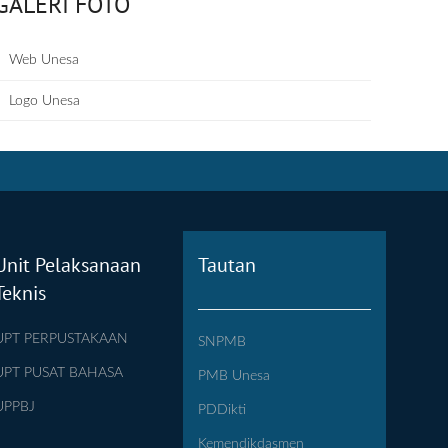
GALERI FOTO
Web Unesa
Logo Unesa
Unit Pelaksanaan
Tautan
Teknis
UPT PERPUSTAKAAN
SNPMB
UPT PUSAT BAHASA
PMB Unesa
UPPBJ
PDDikti
Kemendikdasmen