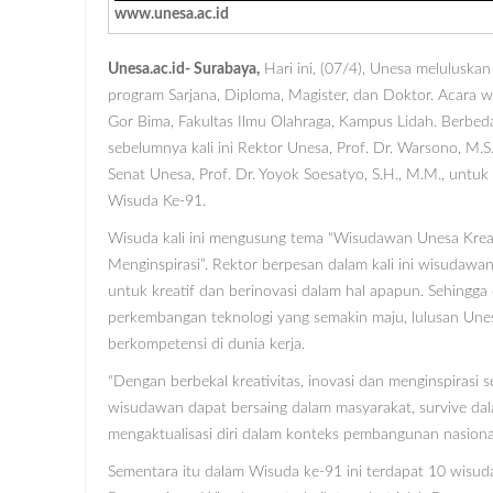
www.unesa.ac.id
Unesa.ac.id- Surabaya,
Hari ini, (07/4), Unesa meluluska
program Sarjana, Diploma, Magister, dan Doktor. Acara w
Gor Bima, Fakultas Ilmu Olahraga, Kampus Lidah. Berbe
sebelumnya kali ini Rektor Unesa, Prof. Dr. Warsono, M.S
Senat Unesa, Prof. Dr. Yoyok Soesatyo, S.H., M.M., untu
Wisuda Ke-91.
Wisuda kali ini mengusung tema “Wisudawan Unesa Kreati
Menginspirasi”. Rektor berpesan dalam kali ini wisudawa
untuk kreatif dan berinovasi dalam hal apapun. Sehingg
perkembangan teknologi yang semakin maju, lulusan Une
berkompetensi di dunia kerja.
“Dengan berbekal kreativitas, inovasi dan menginspirasi
wisudawan dapat bersaing dalam masyarakat, survive dal
mengaktualisasi diri dalam konteks pembangunan nasional,
Sementara itu dalam Wisuda ke-91 ini terdapat 10 wisud