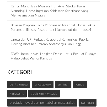
Kamar Mandi Bisa Menjadi Titik Awal Stroke, Pakar
Neurologi Unesa Ingatkan Kebiasaan Sederhana yang
Menyelamatkan Nyawa
Belasan Proposal Lolos Pendanaan Nasional: Unesa Fokus
Percepat Hilirisasi Riset untuk Masyarakat dan Industri
Unesa dan UPI Perkuat Kolaborasi Komunikasi Publik,
Dorong Riset Kehumasan Antarperguruan Tinggi
DWP Unesa Inisiasi Langkah Dansa untuk Perkuat Budaya
Hidup Sehat Warga Kampus
KATEGORI
berita unesa
uncategory
seminar
lomba
kerjasama
yudisium / wisuda
prestasi, inovasi dan pengabdian masyarakat
pameran