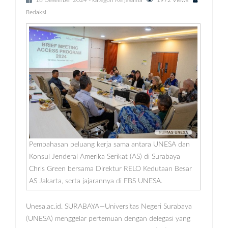
18 Desember 2024
- kategori
Kerjasama
1972 Views
Redaksi
Pembahasan peluang kerja sama antara UNESA dan
Konsul Jenderal Amerika Serikat (AS) di Surabaya
Chris Green bersama Direktur RELO Kedutaan Besar
AS Jakarta, serta jajarannya di FBS UNESA.
Unesa.ac.id. SURABAYA—Universitas Negeri Surabaya
(UNESA) menggelar pertemuan dengan delegasi yang