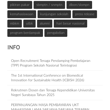
pikiran pakar
sbmptn / snmptn
dbon/slompn
kemahasiswaan
kunjungan sekolah
press release
mbkm
utbk
alumni
hari besar nasional
program berdampak
pengabdian
INFO
Open Recruitment Tenaga Pendamping Pembelajaran
(TPP) Program Sekolah Nasional Terintegrasi
The 1st International Conference on Biomedical
Innovation for Sustainable Health (ICBISH 2026)
Rekrutmen Dosen dan Tenaga Kependidikan Universitas
Negeri Surabaya Tahun 2025
PERPANJANGAN MASA PEMBAYARAN UKT
MAHASISWA LAMA SARJANA/SARJANA TERAPAN,