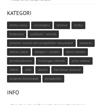
KATEGORI
berita unesa
uncategory
seminar
lomba
kerjasama
yudisium / wisuda
prestasi, inovasi dan pengabdian masyarakat
pameran
pikiran pakar
sbmptn / snmptn
dbon/slompn
kemahasiswaan
kunjungan sekolah
press release
mbkm
utbk
alumni
hari besar nasional
program berdampak
pengabdian
INFO