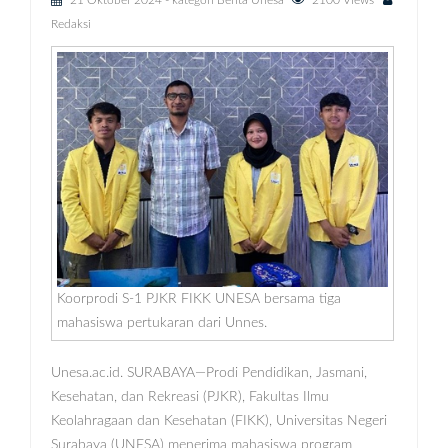
21 Oktober 2024
- kategori
Berita Unesa
2100 Views
Redaksi
Koorprodi S-1 PJKR FIKK UNESA bersama tiga
mahasiswa pertukaran dari Unnes.
Unesa.ac.id. SURABAYA—Prodi Pendidikan, Jasmani,
Kesehatan, dan Rekreasi (PJKR), Fakultas Ilmu
Keolahragaan dan Kesehatan (FIKK), Universitas Negeri
Surabaya (UNESA) menerima mahasiswa program