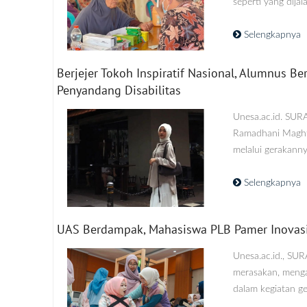
seperti yang dija
Selengkapnya
Berjejer Tokoh Inspiratif Nasional, Alumnus
Penyandang Disabilitas
Unesa.ac.id. SUR
Ramadhani Maghfi
melalui gerakanny
Selengkapnya
UAS Berdampak, Mahasiswa PLB Pamer Inovasi 
Unesa.ac.id., SU
merasakan, menga
dalam kegiatan ge