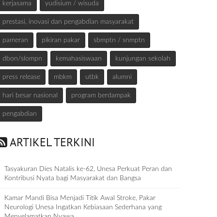
kerjasama
yudisium / wisuda
prestasi, inovasi dan pengabdian masyarakat
pameran
pikiran pakar
sbmptn / snmptn
dbon/slompn
kemahasiswaan
kunjungan sekolah
press release
mbkm
utbk
alumni
hari besar nasional
program berdampak
pengabdian
ARTIKEL TERKINI
Tasyakuran Dies Natalis ke-62, Unesa Perkuat Peran dan
Kontribusi Nyata bagi Masyarakat dan Bangsa
Kamar Mandi Bisa Menjadi Titik Awal Stroke, Pakar
Neurologi Unesa Ingatkan Kebiasaan Sederhana yang
Menyelamatkan Nyawa