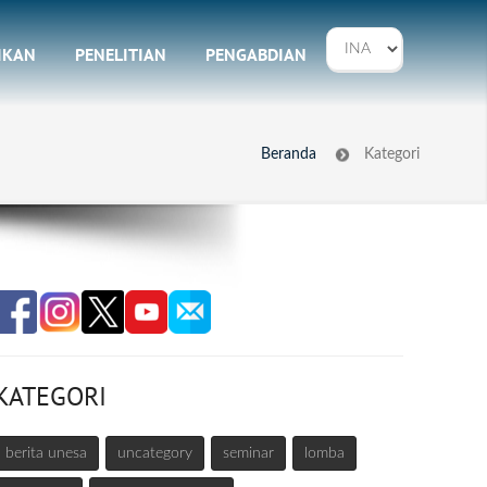
IKAN
PENELITIAN
PENGABDIAN
Beranda
Kategori
KATEGORI
berita unesa
uncategory
seminar
lomba