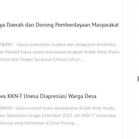
aya Daerah dan Dorong Pemberdayaan Masyarakat
RABAYA— Upaya pelestarian budaya dan penguatan kreativitas
sar menjadi fokus utama mahasiswa program Kuliah Kerja Nyata
niversitas Negeri Surabaya (Unesa) tahun ...
swa KKN-T Unesa Diapresiasi Warga Desa
RABAYA—Selama empat bulan menjalankan Kuliah Kerja Nyata
dari September hingga Desember 2025, tim KKN-T Universitas
Unesa) yang bertempat di Desa Petung, ...