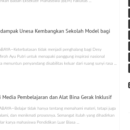
lankan Badan Eksekutif Mahasiswa (BEM) Fakultas ...
 Berdampak Unesa Kembangkan Sekolah Model bagi
ABAYA—Keterbatasan tidak menjadi penghalang bagi Desy
roh Ayu Putri untuk menapaki panggung inspirasi nasional
a menuntun penyandang disabilitas keluar dari ruang sunyi rasa ...
Media Pembelajaran dan Alat Bina Gerak Inklusif
RABAYA—Belajar tidak hanya tentang memahami materi, tetapi juga
lami, dan menikmati prosesnya. Semangat itulah yang dihadirkan
lar karya mahasiswa Pendidikan Luar Biasa ...