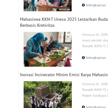
Selengkapnya
Mahasiswa KKN-T Unesa 2025 Lestarikan Bud
Berbasis Kretivitas
Unesa.ac.id., SU
siswa sekolah da
Tematik (KKN-T) U
Selengkapnya
Inovasi Incinerator Minim Emisi Karya Mahasi
Unesa.ac.id., SU
Tematik (KKN-T) 
Negeri Surabaya (
Selengkapnya