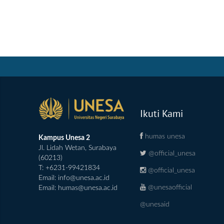
Ikuti Kami
humas unesa
Kampus Unesa 2
Jl. Lidah Wetan, Surabaya
@official_unesa
(60213)
T: +6231-99421834
@official_unesa
Email:
info@unesa.ac.id
@unesaofficial
Email:
humas@unesa.ac.id
@unesaid