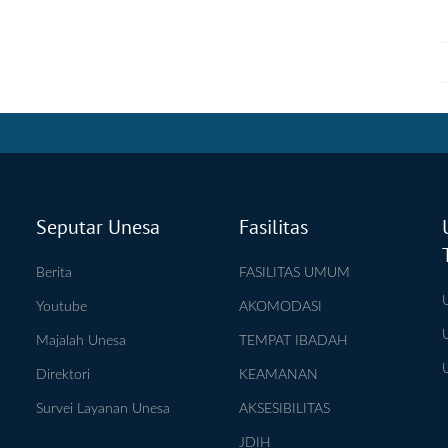
Seputar Unesa
Fasilitas
Berita
FASILITAS UMUM
Youtube
AKOMODASI
Majalah Unesa
TEMPAT IBADAH
Direktori
KEAMANAN
Survei Layanan Unesa
AKSESIBILITAS
JDIH