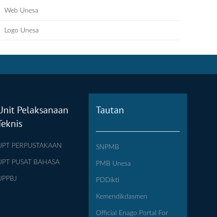
Web Unesa
Logo Unesa
Unit Pelaksanaan
Tautan
Teknis
UPT PERPUSTAKAAN
SNPMB
UPT PUSAT BAHASA
PMB Unesa
UPPBJ
PDDikti
Kemendikdasmen
Official Enago Portal For