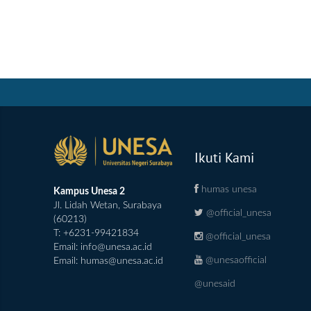
Ikuti Kami
humas unesa
Kampus Unesa 2
Jl. Lidah Wetan, Surabaya
@official_unesa
(60213)
T: +6231-99421834
@official_unesa
Email:
info@unesa.ac.id
@unesaofficial
Email:
humas@unesa.ac.id
@unesaid