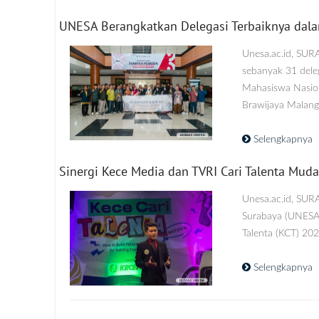
UNESA Berangkatkan Delegasi Terbaiknya dal
Unesa.ac.id, SU
sebanyak 31 dele
Mahasiswa Nasion
Brawijaya Malang, 
Selengkapnya
Sinergi Kece Media dan TVRI Cari Talenta Muda,
Unesa.ac.id, SUR
Surabaya (UNESA)
Talenta (KCT) 202
Selengkapnya