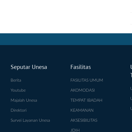
Seputar Unesa
Fasilitas
Berita
FASILITAS UMUM
Youtube
AKOMODASI
Majalah Unesa
TEMPAT IBADAH
Direktori
KEAMANAN
Survei Layanan Unesa
AKSESIBILITAS
JDIH