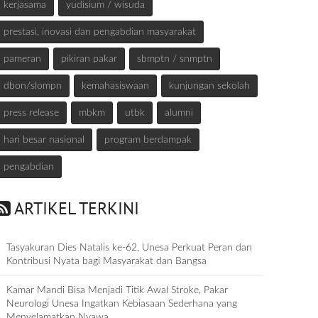
kerjasama
yudisium / wisuda
prestasi, inovasi dan pengabdian masyarakat
pameran
pikiran pakar
sbmptn / snmptn
dbon/slompn
kemahasiswaan
kunjungan sekolah
press release
mbkm
utbk
alumni
hari besar nasional
program berdampak
pengabdian
ARTIKEL TERKINI
Tasyakuran Dies Natalis ke-62, Unesa Perkuat Peran dan
Kontribusi Nyata bagi Masyarakat dan Bangsa
Kamar Mandi Bisa Menjadi Titik Awal Stroke, Pakar
Neurologi Unesa Ingatkan Kebiasaan Sederhana yang
Menyelamatkan Nyawa