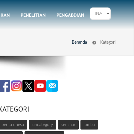
IKAN
PENELITIAN
PENGABDIAN
Beranda
Kategori
KATEGORI
berita unesa
uncategory
seminar
lomba