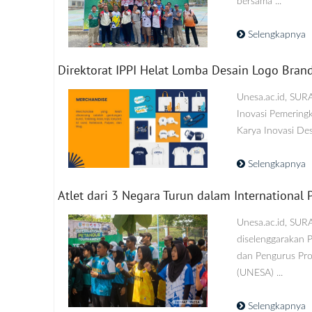
bersama ...
Selengkapnya
Direktorat IPPI Helat Lomba Desain Logo Bra
Unesa.ac.id, SUR
Inovasi Pemeringk
Karya Inovasi De
Selengkapnya
Atlet dari 3 Negara Turun dalam Internationa
Unesa.ac.id, SUR
diselenggarakan 
dan Pengurus Pro
(UNESA) ...
Selengkapnya