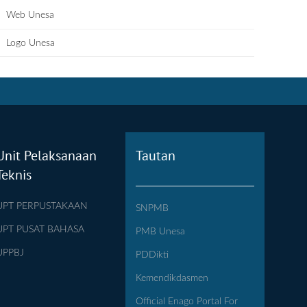
Web Unesa
Logo Unesa
Unit Pelaksanaan
Tautan
Teknis
UPT PERPUSTAKAAN
SNPMB
UPT PUSAT BAHASA
PMB Unesa
UPPBJ
PDDikti
Kemendikdasmen
Official Enago Portal For