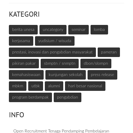
KATEGORI
berita unesa
uncategory
seminar
lomba
kerjasama
yudisium / wisuda
prestasi, inovasi dan pengabdian masyarakat
pameran
pikiran pakar
sbmptn / snmptn
dbon/slompn
kemahasiswaan
kunjungan sekolah
press release
mbkm
utbk
alumni
hari besar nasional
program berdampak
pengabdian
INFO
Open Recruitment Tenaga Pendamping Pembelajaran