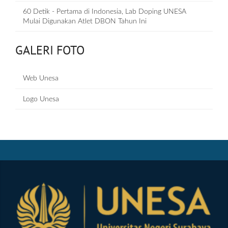
60 Detik - Pertama di Indonesia, Lab Doping UNESA
Mulai Digunakan Atlet DBON Tahun Ini
GALERI FOTO
Web Unesa
Logo Unesa