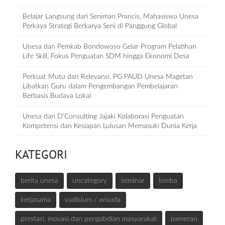
Belajar Langsung dari Seniman Prancis, Mahasiswa Unesa
Perkaya Strategi Berkarya Seni di Panggung Global
Unesa dan Pemkab Bondowoso Gelar Program Pelatihan
Life Skill, Fokus Penguatan SDM hingga Ekonomi Desa
Perkuat Mutu dan Relevansi, PG PAUD Unesa Magetan
Libatkan Guru dalam Pengembangan Pembelajaran
Berbasis Budaya Lokal
Unesa dan D‘Consulting Jajaki Kolaborasi Penguatan
Kompetensi dan Kesiapan Lulusan Memasuki Dunia Kerja
KATEGORI
berita unesa
uncategory
seminar
lomba
kerjasama
yudisium / wisuda
prestasi, inovasi dan pengabdian masyarakat
pameran