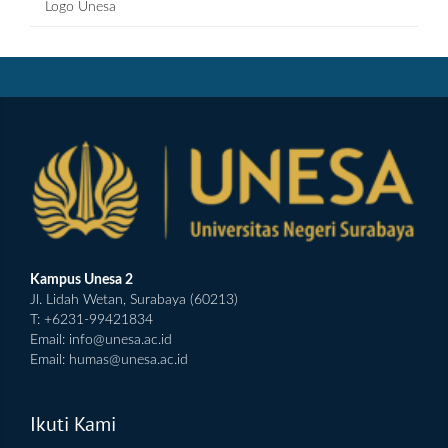
Logo Unesa
Kampus Unesa 2
Jl. Lidah Wetan, Surabaya (60213)
T: +6231-99421834
Email:
info@unesa.ac.id
Email:
humas@unesa.ac.id
Ikuti Kami