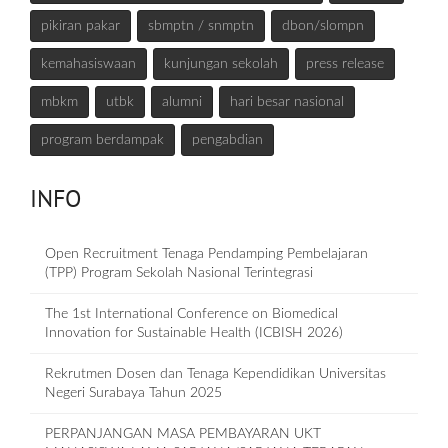
pikiran pakar
sbmptn / snmptn
dbon/slompn
kemahasiswaan
kunjungan sekolah
press release
mbkm
utbk
alumni
hari besar nasional
program berdampak
pengabdian
INFO
Open Recruitment Tenaga Pendamping Pembelajaran
(TPP) Program Sekolah Nasional Terintegrasi
The 1st International Conference on Biomedical
Innovation for Sustainable Health (ICBISH 2026)
Rekrutmen Dosen dan Tenaga Kependidikan Universitas
Negeri Surabaya Tahun 2025
PERPANJANGAN MASA PEMBAYARAN UKT