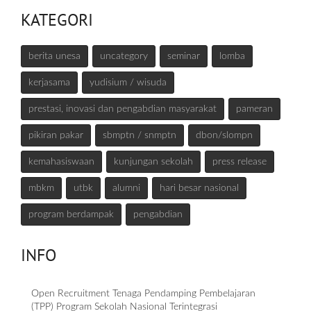
KATEGORI
berita unesa
uncategory
seminar
lomba
kerjasama
yudisium / wisuda
prestasi, inovasi dan pengabdian masyarakat
pameran
pikiran pakar
sbmptn / snmptn
dbon/slompn
kemahasiswaan
kunjungan sekolah
press release
mbkm
utbk
alumni
hari besar nasional
program berdampak
pengabdian
INFO
Open Recruitment Tenaga Pendamping Pembelajaran
(TPP) Program Sekolah Nasional Terintegrasi