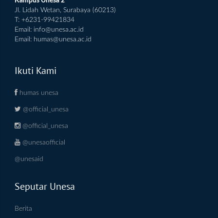
Kampus Unesa 2
Jl. Lidah Wetan, Surabaya (60213)
T: +6231-99421834
Email:
info@unesa.ac.id
Email:
humas@unesa.ac.id
Ikuti Kami
humas unesa
@official_unesa
@official_unesa
@unesaofficial
@unesaid
Seputar Unesa
Berita