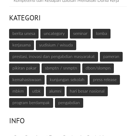
Kompetensi dan Kesiapan Lulusan Memasuki Dunia Kerja
KATEGORI
berita unesa
uncategory
seminar
lomba
kerjasama
yudisium / wisuda
prestasi, inovasi dan pengabdian masyarakat
pameran
pikiran pakar
sbmptn / snmptn
dbon/slompn
kemahasiswaan
kunjungan sekolah
press release
mbkm
utbk
alumni
hari besar nasional
program berdampak
pengabdian
INFO