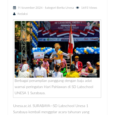
9 November 2024
- kategori
Berita Unesa
1693 Views
Redaksi
Berbagai penampilan panggung dengan baju adat
warnai peringatan Hari Pahlawan di SD Labschool
UNESA 1 Surabaya.
Unesa.ac.id. SURABAYA—SD Labschool Unesa 1
Surabaya kembali menggelar acara tahunan yang