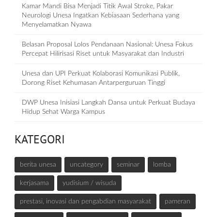
Kamar Mandi Bisa Menjadi Titik Awal Stroke, Pakar
Neurologi Unesa Ingatkan Kebiasaan Sederhana yang
Menyelamatkan Nyawa
Belasan Proposal Lolos Pendanaan Nasional: Unesa Fokus
Percepat Hilirisasi Riset untuk Masyarakat dan Industri
Unesa dan UPI Perkuat Kolaborasi Komunikasi Publik,
Dorong Riset Kehumasan Antarperguruan Tinggi
DWP Unesa Inisiasi Langkah Dansa untuk Perkuat Budaya
Hidup Sehat Warga Kampus
KATEGORI
berita unesa
uncategory
seminar
lomba
kerjasama
yudisium / wisuda
prestasi, inovasi dan pengabdian masyarakat
pameran