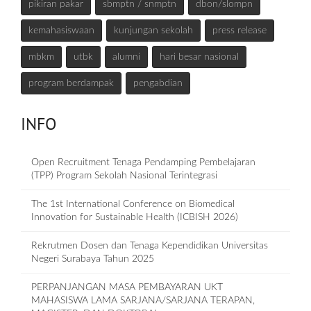
pikiran pakar
sbmptn / snmptn
dbon/slompn
kemahasiswaan
kunjungan sekolah
press release
mbkm
utbk
alumni
hari besar nasional
program berdampak
pengabdian
INFO
Open Recruitment Tenaga Pendamping Pembelajaran
(TPP) Program Sekolah Nasional Terintegrasi
The 1st International Conference on Biomedical
Innovation for Sustainable Health (ICBISH 2026)
Rekrutmen Dosen dan Tenaga Kependidikan Universitas
Negeri Surabaya Tahun 2025
PERPANJANGAN MASA PEMBAYARAN UKT
MAHASISWA LAMA SARJANA/SARJANA TERAPAN,