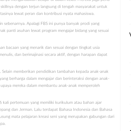
killnya dengan terjun langsung di tengah masyarakat untuk
asinya lewat peran dan kontribusi nyata mahasiswa.
in sebenarnya. Apalagi FBS ini punya banyak prodi yang
nak panti asuhan lewat program mengajar bidang yang sesuai
an bacaan yang menarik dan sesuai dengan tingkat usia
ulis, dan berimajinasi secara aktif, dengan harapan dapat
a. Selain memberikan pendidikan tambahan kepada anak-anak
ang berharga dalam mengajar dan berinteraksi dengan anak-
ari upaya mereka dalam membantu anak-anak memperoleh
-6 kali pertemuan yang memiliki kurikulum atau bahan ajar
Jepang dan Jerman. Lalu terdapat Bahasa Indonesia dan Bahasa
usung mata pelajaran kreasi seni yang merupakan gabungan dari
pa.