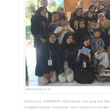
www.unesa.ac.id
Unesa.ac.id., SURABAYA—Ada banyak cara yang bisa dil
mengabdi kepada masyarakat, salah satunya bisa dengan