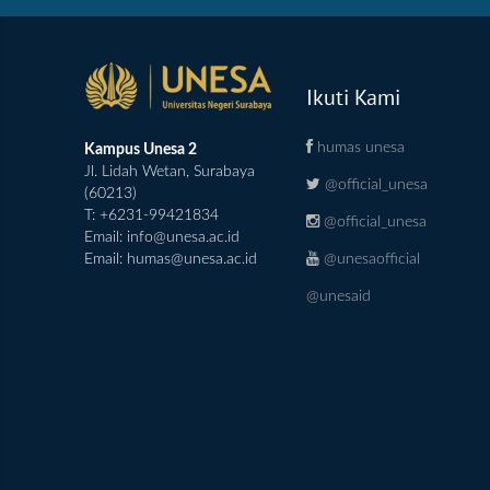
Ikuti Kami
humas unesa
Kampus Unesa 2
Jl. Lidah Wetan, Surabaya
@official_unesa
(60213)
T: +6231-99421834
@official_unesa
Email:
info@unesa.ac.id
@unesaofficial
Email:
humas@unesa.ac.id
@unesaid