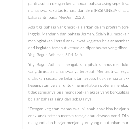
panti asuhan dengan kemampuan bahasa asing seperti ya
mahasiswa Fakultas Bahasa dan Seni (FBS) UNESA di sala
Lakarsantri pada Mei-Juni 2023.
Ada tiga bahasa yang mereka ajarkan dalam program ter
Inggris, Mandarin dan bahasa Jerman. Selain itu, merek
meningkatkan literasi anak lewat kegiatan belajar membac
dari kegiatan tersebut kemudian dipentaskan yang dihad
Yogi Bagus Adhimas, S.Pd. M.A.
Yogi Bagus Adhimas mengatakan, pihak kampus mendukung
yang diinisiasi mahasiswanya tersebut. Menurutnya, kegiat
dilakukan secara berkelanjutan. Sebab, tidak semua ana
kesempatan belajar untuk meningkatkan potensi mereka. 
tidak semuanya bisa mendapatkan akses yang berkualitas
belajar bahasa asing dan sebagainya.
"Dengan kegiatan mahasiswa ini, anak-anak bisa belajar bah
anak-anak setelah mereka remaja atau dewasa nanti. Di sisi
mengabdi dan belajar menjadi guru yang dibutuhkan muri