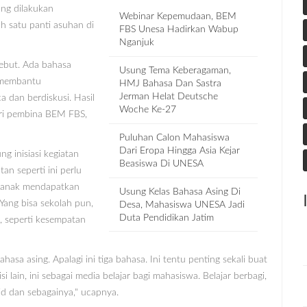
ng dilakukan
Webinar Kepemudaan, BEM
h satu panti asuhan di
FBS Unesa Hadirkan Wabup
Nganjuk
sebut. Ada bahasa
Usung Tema Keberagaman,
a membantu
HMJ Bahasa Dan Sastra
Jerman Helat Deutsche
a dan berdiskusi. Hasil
Woche Ke-27
iri pembina BEM FBS,
Puluhan Calon Mahasiswa
Dari Eropa Hingga Asia Kejar
 inisiasi kegiatan
Beasiswa Di UNESA
an seperti ini perlu
k-anak mendapatkan
Usung Kelas Bahasa Asing Di
Yang bisa sekolah pun,
Desa, Mahasiswa UNESA Jadi
Duta Pendidikan Jatim
, seperti kesempatan
asa asing. Apalagi ini tiga bahasa. Ini tentu penting sekali buat
 lain, ini sebagai media belajar bagi mahasiswa. Belajar berbagi,
d dan sebagainya," ucapnya.