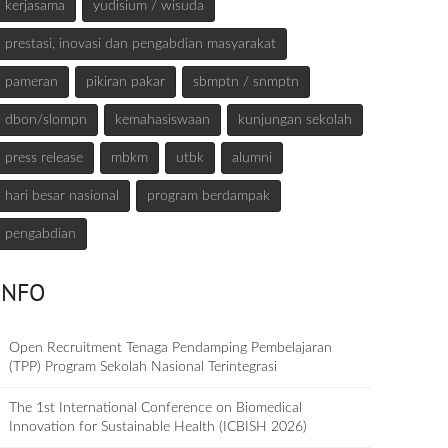
kerjasama
yudisium / wisuda
prestasi, inovasi dan pengabdian masyarakat
pameran
pikiran pakar
sbmptn / snmptn
dbon/slompn
kemahasiswaan
kunjungan sekolah
press release
mbkm
utbk
alumni
hari besar nasional
program berdampak
pengabdian
INFO
Open Recruitment Tenaga Pendamping Pembelajaran
(TPP) Program Sekolah Nasional Terintegrasi
The 1st International Conference on Biomedical
Innovation for Sustainable Health (ICBISH 2026)