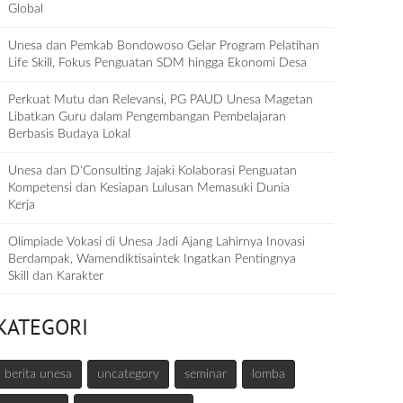
Global
Unesa dan Pemkab Bondowoso Gelar Program Pelatihan
Life Skill, Fokus Penguatan SDM hingga Ekonomi Desa
Perkuat Mutu dan Relevansi, PG PAUD Unesa Magetan
Libatkan Guru dalam Pengembangan Pembelajaran
Berbasis Budaya Lokal
Unesa dan D‘Consulting Jajaki Kolaborasi Penguatan
Kompetensi dan Kesiapan Lulusan Memasuki Dunia
Kerja
Olimpiade Vokasi di Unesa Jadi Ajang Lahirnya Inovasi
Berdampak, Wamendiktisaintek Ingatkan Pentingnya
Skill dan Karakter
KATEGORI
berita unesa
uncategory
seminar
lomba