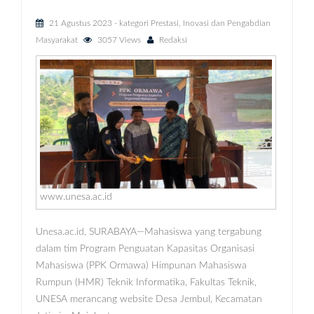
21 Agustus 2023
- kategori
Prestasi, Inovasi dan Pengabdian
Masyarakat
3057 Views
Redaksi
www.unesa.ac.id
Unesa.ac.id, SURABAYA—Mahasiswa yang tergabung
dalam tim Program Penguatan Kapasitas Organisasi
Mahasiswa (PPK Ormawa) Himpunan Mahasiswa
Rumpun (HMR) Teknik Informatika, Fakultas Teknik,
UNESA merancang website Desa Jembul, Kecamatan