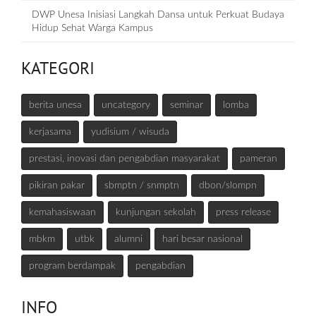
DWP Unesa Inisiasi Langkah Dansa untuk Perkuat Budaya
Hidup Sehat Warga Kampus
KATEGORI
berita unesa
uncategory
seminar
lomba
kerjasama
yudisium / wisuda
prestasi, inovasi dan pengabdian masyarakat
pameran
pikiran pakar
sbmptn / snmptn
dbon/slompn
kemahasiswaan
kunjungan sekolah
press release
mbkm
utbk
alumni
hari besar nasional
program berdampak
pengabdian
INFO