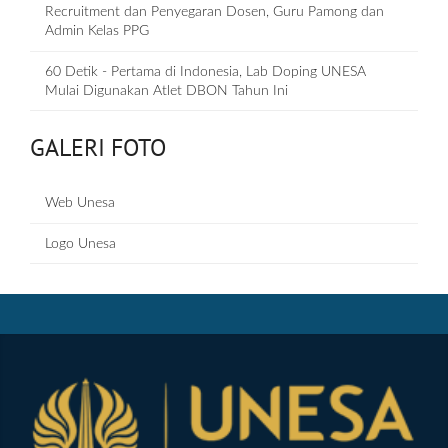
Recruitment dan Penyegaran Dosen, Guru Pamong dan
Admin Kelas PPG
60 Detik - Pertama di Indonesia, Lab Doping UNESA
Mulai Digunakan Atlet DBON Tahun Ini
GALERI FOTO
Web Unesa
Logo Unesa