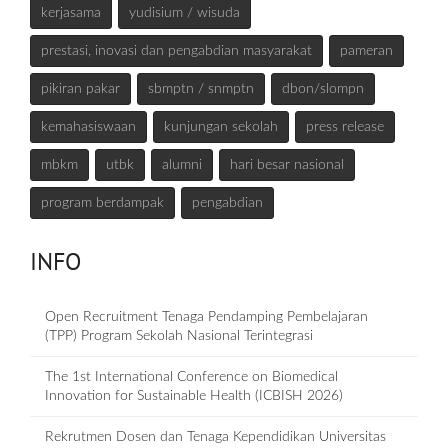
kerjasama
yudisium / wisuda
prestasi, inovasi dan pengabdian masyarakat
pameran
pikiran pakar
sbmptn / snmptn
dbon/slompn
kemahasiswaan
kunjungan sekolah
press release
mbkm
utbk
alumni
hari besar nasional
program berdampak
pengabdian
INFO
Open Recruitment Tenaga Pendamping Pembelajaran
(TPP) Program Sekolah Nasional Terintegrasi
The 1st International Conference on Biomedical
Innovation for Sustainable Health (ICBISH 2026)
Rekrutmen Dosen dan Tenaga Kependidikan Universitas