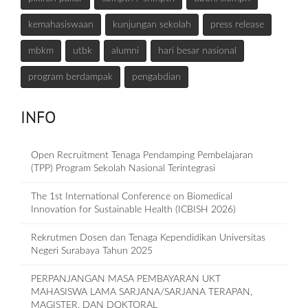
kemahasiswaan
kunjungan sekolah
press release
mbkm
utbk
alumni
hari besar nasional
program berdampak
pengabdian
INFO
Open Recruitment Tenaga Pendamping Pembelajaran
(TPP) Program Sekolah Nasional Terintegrasi
The 1st International Conference on Biomedical
Innovation for Sustainable Health (ICBISH 2026)
Rekrutmen Dosen dan Tenaga Kependidikan Universitas
Negeri Surabaya Tahun 2025
PERPANJANGAN MASA PEMBAYARAN UKT
MAHASISWA LAMA SARJANA/SARJANA TERAPAN,
MAGISTER, DAN DOKTORAL