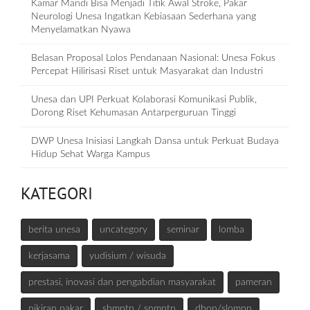
Kamar Mandi Bisa Menjadi Titik Awal Stroke, Pakar
Neurologi Unesa Ingatkan Kebiasaan Sederhana yang
Menyelamatkan Nyawa
Belasan Proposal Lolos Pendanaan Nasional: Unesa Fokus
Percepat Hilirisasi Riset untuk Masyarakat dan Industri
Unesa dan UPI Perkuat Kolaborasi Komunikasi Publik,
Dorong Riset Kehumasan Antarperguruan Tinggi
DWP Unesa Inisiasi Langkah Dansa untuk Perkuat Budaya
Hidup Sehat Warga Kampus
KATEGORI
berita unesa
uncategory
seminar
lomba
kerjasama
yudisium / wisuda
prestasi, inovasi dan pengabdian masyarakat
pameran
pikiran pakar
sbmptn / snmptn
dbon/slompn