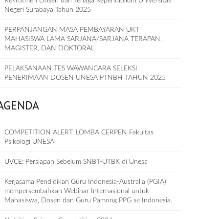
Rekrutmen Dosen dan Tenaga Kependidikan Universitas
Negeri Surabaya Tahun 2025
PERPANJANGAN MASA PEMBAYARAN UKT
MAHASISWA LAMA SARJANA/SARJANA TERAPAN,
MAGISTER, DAN DOKTORAL
PELAKSANAAN TES WAWANCARA SELEKSI
PENERIMAAN DOSEN UNESA PTNBH TAHUN 2025
AGENDA
COMPETITION ALERT: LOMBA CERPEN Fakultas
Psikologi UNESA
UVCE: Persiapan Sebelum SNBT-UTBK di Unesa
Kerjasama Pendidikan Guru Indonesia-Australia (PGIA)
mempersembahkan Webinar Internasional untuk
Mahasiswa, Dosen dan Guru Pamong PPG se Indonesia.