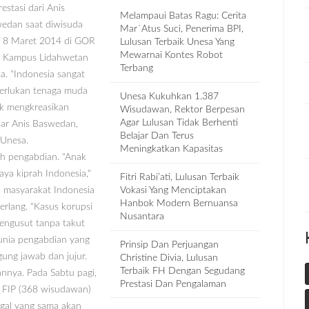
estasi dari Anis
Melampaui Batas Ragu: Cerita
edan saat diwisuda
Mar´atus Suci, Penerima BPI,
 8 Maret 2014 di GOR
Lulusan Terbaik Unesa Yang
Mewarnai Kontes Robot
 Kampus Lidahwetan
Terbang
a. "Indonesia sangat
rlukan tenaga muda
Unesa Kukuhkan 1.387
k mengkreasikan
Wisudawan, Rektor Berpesan
Agar Lulusan Tidak Berhenti
ujar Anis Baswedan,
Belajar Dan Terus
 Unesa.
Meningkatkan Kapasitas
ah pengabdian. "Anak
ya kiprah Indonesia,"
Fitri Rabi’ati, Lulusan Terbaik
a masyarakat Indonesia
Vokasi Yang Menciptakan
Hanbok Modern Bernuansa
rlang. "Kasus korupsi
Nusantara
engusut tanpa takut
dunia pengabdian yang
Prinsip Dan Perjuangan
ung jawab dan jujur.
Christine Divia, Lulusan
Terbaik FH Dengan Segudang
annya. Pada Sabtu pagi,
Prestasi Dan Pengalaman
i FIP (368 wisudawan)
ggal yang sama akan