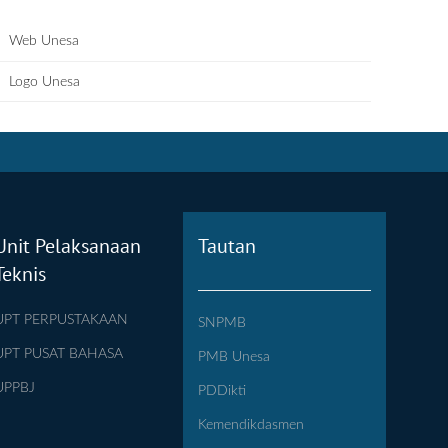
Web Unesa
Logo Unesa
Unit Pelaksanaan
Tautan
Teknis
UPT PERPUSTAKAAN
SNPMB
UPT PUSAT BAHASA
PMB Unesa
UPPBJ
PDDikti
Kemendikdasmen