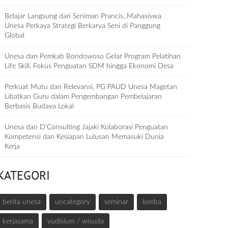
Belajar Langsung dari Seniman Prancis, Mahasiswa
Unesa Perkaya Strategi Berkarya Seni di Panggung
Global
Unesa dan Pemkab Bondowoso Gelar Program Pelatihan
Life Skill, Fokus Penguatan SDM hingga Ekonomi Desa
Perkuat Mutu dan Relevansi, PG PAUD Unesa Magetan
Libatkan Guru dalam Pengembangan Pembelajaran
Berbasis Budaya Lokal
Unesa dan D‘Consulting Jajaki Kolaborasi Penguatan
Kompetensi dan Kesiapan Lulusan Memasuki Dunia
Kerja
KATEGORI
berita unesa
uncategory
seminar
lomba
kerjasama
yudisium / wisuda