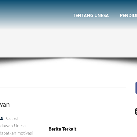
TENTANG UNESA
PENDID
awan
Redaksi
udawan Unesa
Berita Terkait
apatkan motivasi