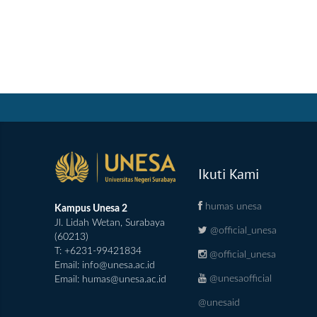
Ikuti Kami
humas unesa
Kampus Unesa 2
Jl. Lidah Wetan, Surabaya
@official_unesa
(60213)
T: +6231-99421834
@official_unesa
Email:
info@unesa.ac.id
@unesaofficial
Email:
humas@unesa.ac.id
@unesaid