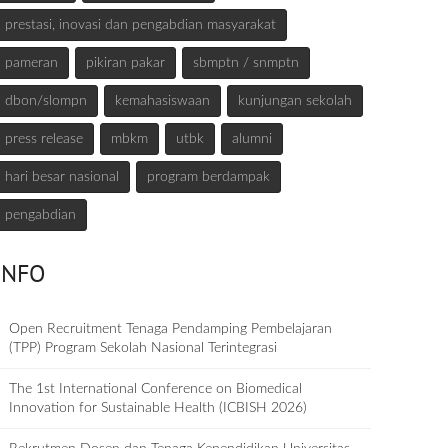
prestasi, inovasi dan pengabdian masyarakat
pameran
pikiran pakar
sbmptn / snmptn
dbon/slompn
kemahasiswaan
kunjungan sekolah
press release
mbkm
utbk
alumni
hari besar nasional
program berdampak
pengabdian
INFO
Open Recruitment Tenaga Pendamping Pembelajaran
(TPP) Program Sekolah Nasional Terintegrasi
The 1st International Conference on Biomedical
Innovation for Sustainable Health (ICBISH 2026)