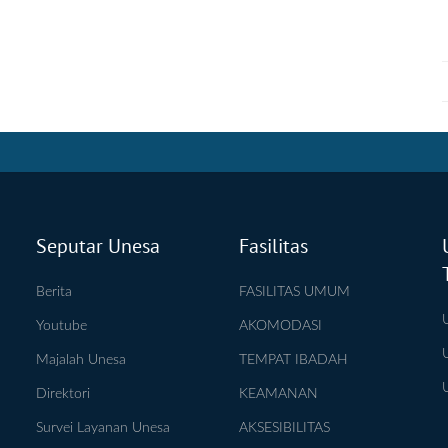
Seputar Unesa
Fasilitas
Berita
FASILITAS UMUM
Youtube
AKOMODASI
Majalah Unesa
TEMPAT IBADAH
Direktori
KEAMANAN
Survei Layanan Unesa
AKSESIBILITAS