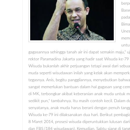
berpr
Basw
pada
Bima
Unes
meme
untu
gagasannya sehingga tanah air ini dapat semakin maju," 
rektor Paramadina Jakarta yang hadir saat Wisuda ke-79
Wisuda bukanlah akhir perjuangan tetapi awal dari sebu
muda seperti wisudawan inilah yang kelak akan memperka
tegasnya. Anis, begitu panggilannya, menyebutkan bahw
sangat memerlukan bantuan dalam hal gagasan yang ceme
di MK, terbongkar akibat keberanian anak muda untuk m
sedikit pun," tambahnya. Itu masih contoh kecil. Dalam 
senyatanya, anak muda harus berani dengan penuh tangg
Wisuda ke-79 ini dilaksanakan dua hari. Berikut pembagi
8 Maret 2014, prosesi wisuda diperuntukkan lulusan dar
dan FBS (184 wisudawan). Kemudian, Sabtu siang di tan