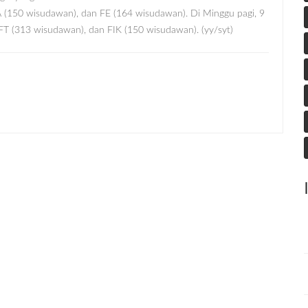
PA (150 wisudawan), dan FE (164 wisudawan). Di Minggu pagi, 9
 FT (313 wisudawan), dan FIK (150 wisudawan). (yy/syt)