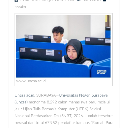
25 Mei 2026
- kategori
Press Release
5625 Views
Redaksi
www.unesa.ac.id
Unesa.ac.id,
SURABAYA—
Universitas Negeri Surabaya
(Unesa)
menerima 8.292 calon mahasiswa baru melalui
jalur Ujian Tulis Berbasis Komputer (UTBK) Seleksi
Nasional Berdasarkan Tes (SNBT) 2026. Jumlah tersebut
berasal dari total 67.952 pendaftar kampus “Rumah Para