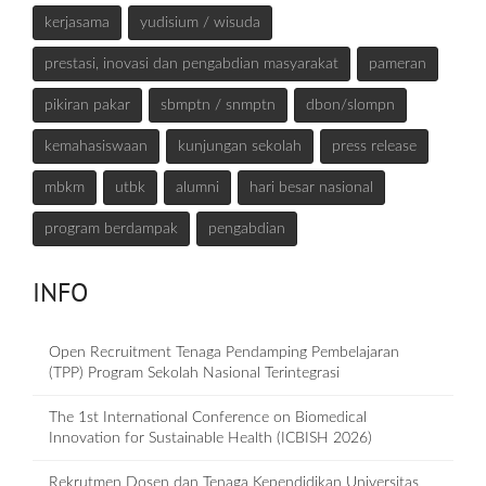
kerjasama
yudisium / wisuda
prestasi, inovasi dan pengabdian masyarakat
pameran
pikiran pakar
sbmptn / snmptn
dbon/slompn
kemahasiswaan
kunjungan sekolah
press release
mbkm
utbk
alumni
hari besar nasional
program berdampak
pengabdian
INFO
Open Recruitment Tenaga Pendamping Pembelajaran
(TPP) Program Sekolah Nasional Terintegrasi
The 1st International Conference on Biomedical
Innovation for Sustainable Health (ICBISH 2026)
Rekrutmen Dosen dan Tenaga Kependidikan Universitas