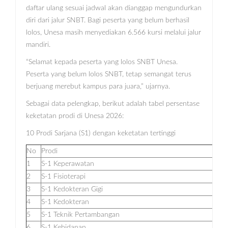
daftar ulang sesuai jadwal akan dianggap mengundurkan
diri dari jalur SNBT. Bagi peserta yang belum berhasil
lolos, Unesa masih menyediakan 6.566 kursi melalui jalur
mandiri.
“Selamat kepada peserta yang lolos SNBT Unesa.
Peserta yang belum lolos SNBT, tetap semangat terus
berjuang merebut kampus para juara,” ujarnya.
Sebagai data pelengkap, berikut adalah tabel persentase
keketatan prodi di Unesa 2026:
10 Prodi Sarjana (S1) dengan keketatan tertinggi
No
Prodi
1
S-1 Keperawatan
2
S-1 Fisioterapi
3
S-1 Kedokteran Gigi
4
S-1 Kedokteran
5
S-1 Teknik Pertambangan
6
S-1 Kebidanan