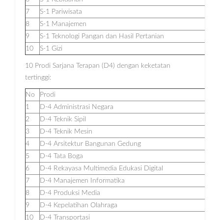
7
S-1 Pariwisata
8
S-1 Manajemen
9
S-1 Teknologi Pangan dan Hasil Pertanian
10
S-1 Gizi
10 Prodi Sarjana Terapan (D4) dengan keketatan
tertinggi:
No
Prodi
1
D-4 Administrasi Negara
2
D-4 Teknik Sipil
3
D-4 Teknik Mesin
4
D-4 Arsitektur Bangunan Gedung
5
D-4 Tata Boga
6
D-4 Rekayasa Multimedia Edukasi Digital
7
D-4 Manajemen Informatika
8
D-4 Produksi Media
9
D-4 Kepelatihan Olahraga
10
D-4 Transportasi