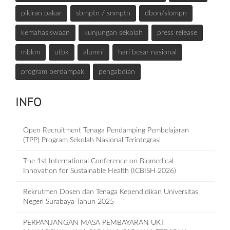
pikiran pakar
sbmptn / snmptn
dbon/slompn
kemahasiswaan
kunjungan sekolah
press release
mbkm
utbk
alumni
hari besar nasional
program berdampak
pengabdian
INFO
Open Recruitment Tenaga Pendamping Pembelajaran
(TPP) Program Sekolah Nasional Terintegrasi
The 1st International Conference on Biomedical
Innovation for Sustainable Health (ICBISH 2026)
Rekrutmen Dosen dan Tenaga Kependidikan Universitas
Negeri Surabaya Tahun 2025
PERPANJANGAN MASA PEMBAYARAN UKT