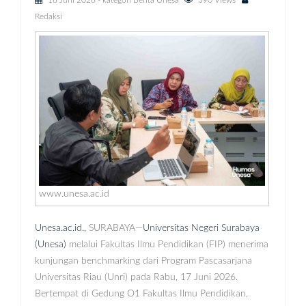
18 Juni 2026
- kategori
Berita Unesa
390 Views
Redaksi
www.unesa.ac.id
Unesa.ac.id.,
SURABAYA—
Universitas Negeri Surabaya
(Unesa)
melalui Fakultas Ilmu Pendidikan (FIP) menerima
kunjungan benchmarking dari Program Pascasarjana
Universitas Riau (Unri) pada Rabu, 17 Juni 2026.
Bertempat di Gedung O1 Fakultas Ilmu Pendidikan,