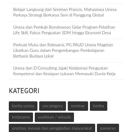
Belajar Langsung dari Seniman Prancis, Mahasiswa Unesa
Perkaya Strategi Berkarya Seni di Panggung Global
Unesa dan Pemkab Bondowoso Gelar Program Pelatihan
Life Skill, Fokus Penguatan SDM hingga Ekonomi Desa
Perkuat Mutu dan Relevansi, PG PAUD Unesa Magetan
Libatkan Guru dalam Pengembangan Pembelajaran
Berbasis Budaya Lokal
Unesa dan D‘Consulting Jajaki Kolaborasi Penguatan
Kompetensi dan Kesiapan Lulusan Memasuki Dunia Kerja
KATEGORI
berita unesa
uncategory
seminar
lomba
kerjasama
yudisium / wisuda
prestasi, inovasi dan pengabdian masyarakat
pameran